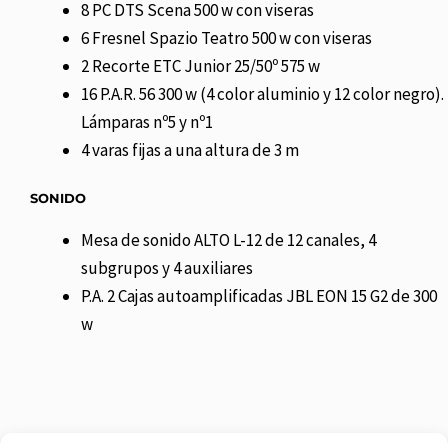
8 PC DTS Scena 500 w con viseras
6 Fresnel Spazio Teatro 500 w con viseras
2 Recorte ETC Junior 25/50º 575 w
16 P.A.R. 56 300 w (4 color aluminio y 12 color negro).
Lámparas nº5 y nº1
4 varas fijas a una altura de 3 m
SONIDO
Mesa de sonido ALTO L-12 de 12 canales, 4
subgrupos y 4 auxiliares
P.A. 2 Cajas autoamplificadas JBL EON 15 G2 de 300
w