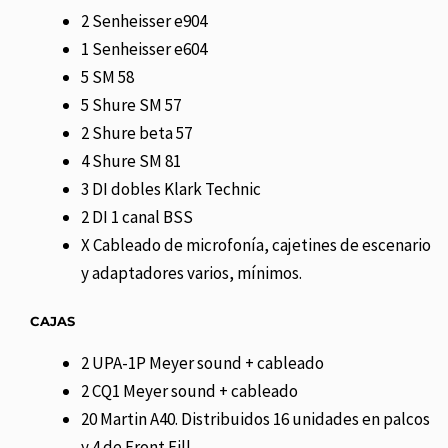
2 Senheisser e904
1 Senheisser e604
5 SM 58
5 Shure SM 57
2 Shure beta 57
4 Shure SM 81
3 DI dobles Klark Technic
2 DI 1 canal BSS
X Cableado de microfonía, cajetines de escenario
y adaptadores varios, mínimos.
CAJAS
2 UPA-1P Meyer sound + cableado
2 CQ1 Meyer sound + cableado
20 Martin A40. Distribuidos 16 unidades en palcos
y 4 de Front Fill